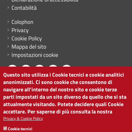
Contabilità
Menu footer
Colophon
Privacy
Cookie Policy
Mappa del sito
Impostazioni cookie
Questo sito utilizza i Cookie tecnici e cookie analitici
anonimizzati. Ci sono cookie che consentono di
CAMERA DI COMMERCIO DI BOLZANO
navigare all’interno del nostro sito e cookie terze
via Alto Adige 60 | I-39100 Bolzano
parti impostati da un sito diverso da quello che si sta
tel. 0471 945 511 |
info@camcom.bz.it
attualmente visitando. Potete decidere quali Cookie
Partita IVA: 00376420212
accettare. Per saperne di più consulta la nostra
ISTITUTO PER LA PROMOZIONE DELLO
Privacy & Cookie Policy
SVILUPPO ECONOMICO
Cookie tecnici