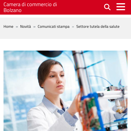
Salta al contenuto principale
Camera di commercio di
Bolzano
BREADCRUMB
Home
Novità
Comunicati stampa
Settore tutela della salute