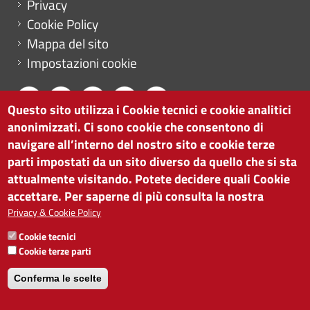
Privacy
Cookie Policy
Mappa del sito
Impostazioni cookie
Questo sito utilizza i Cookie tecnici e cookie analitici
anonimizzati. Ci sono cookie che consentono di
CAMERA DI COMMERCIO DI BOLZANO
navigare all’interno del nostro sito e cookie terze
via Alto Adige 60 | I-39100 Bolzano
parti impostati da un sito diverso da quello che si sta
tel. 0471 945 511 |
info@camcom.bz.it
attualmente visitando. Potete decidere quali Cookie
Partita IVA: 00376420212
accettare. Per saperne di più consulta la nostra
ISTITUTO PER LA PROMOZIONE DELLO
Privacy & Cookie Policy
SVILUPPO ECONOMICO
Cookie tecnici
Partita IVA: 01716880214
Cookie terze parti
Conferma le scelte