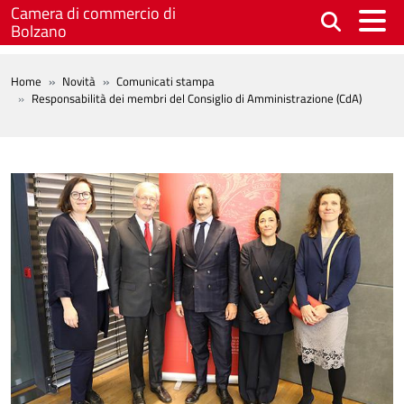
Salta al contenuto principale
Camera di commercio di
Bolzano
BREADCRUMB
Home
Novità
Comunicati stampa
Responsabilità dei membri del Consiglio di Amministrazione (CdA)