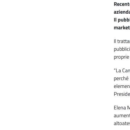
Recente
azienda
Il pubb
market
Il trat
pubblic
proprie
“La Cam
perché 
element
Preside
Elena M
aumento
altoate