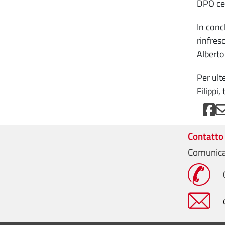
DPO cer
In concl
rinfres
Alberto
Per ult
Filippi
Contatto
Comunica