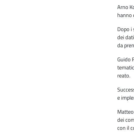
Arno Ko
hanno d
Dopo i 
dei dat
da pren
Guido R
tematic
reato.
Success
e imple
Matteo 
dei com
con il 