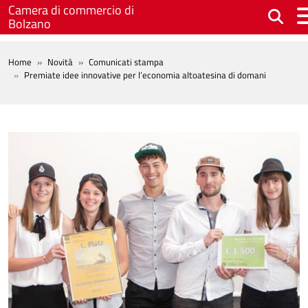
Salta al contenuto principale
Camera di commercio di
Bolzano
BREADCRUMB
Home
Novità
Comunicati stampa
Premiate idee innovative per l’economia altoatesina di domani