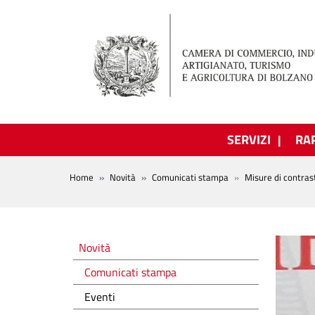
Salta al contenuto principale
SERVIZI
RA
BREADCRUMB
Home
Novità
Comunicati stampa
Misure di contras
Novità
Novità
Comunicati stampa
Eventi