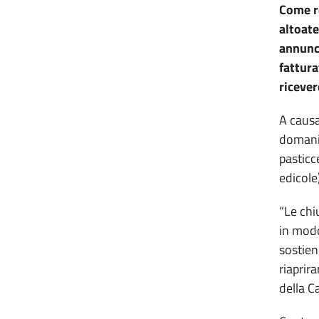
Come re
altoate
annunci
fattura
ricever
A causa
domani 
pasticc
edicole
“Le chi
in modo
sostien
riaprir
della C