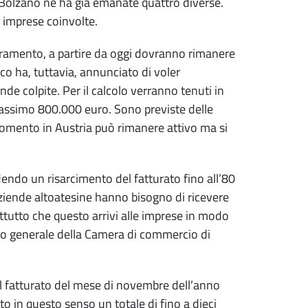
i Bolzano ne ha già emanate quattro diverse.
e imprese coinvolte.
oramento, a partire da oggi dovranno rimanere
iaco ha, tuttavia, annunciato di voler
nde colpite. Per il calcolo verranno tenuti in
massimo 800.000 euro. Sono previste delle
momento in Austria può rimanere attivo ma si
dendo un risarcimento del fatturato fino all’80
aziende altoatesine hanno bisogno di ricevere
ttutto che questo arrivi alle imprese in modo
ario generale della Camera di commercio di
el fatturato del mese di novembre dell’anno
o in questo senso un totale di fino a dieci