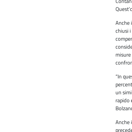
Contand
Quest’o
Anche i
chiusi i
compens
conside
misure 
confron
“In que
percent
un simi
rapido 
Bolzano
Anche i
precede