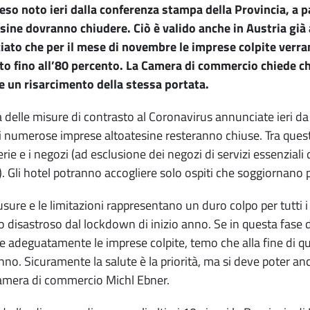
so noto ieri dalla conferenza stampa della Provincia, a
sine dovranno chiudere. Ciò è valido anche in Austria già 
ato che per il mese di novembre le imprese colpite verra
to fino all’80 percento. La Camera di commercio chiede c
e un risarcimento della stessa portata.
 delle misure di contrasto al Coronavirus annunciate ieri da 
numerose imprese altoatesine resteranno chiuse. Tra queste, pe
erie e i negozi (ad esclusione dei negozi di servizi essenziali
). Gli hotel potranno accogliere solo ospiti che soggiornano p
usure e le limitazioni rappresentano un duro colpo per tutti i s
 disastroso dal lockdown di inizio anno. Se in questa fase d
e adeguatamente le imprese colpite, temo che alla fine di
anno. Sicuramente la salute è la priorità, ma si deve poter an
amera di commercio Michl Ebner.