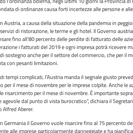
o l’ordinanza odierna, negli ultimi 10 giorni la Provincia d
ndata di ordinanze causa forti incertezze alle persone e all
n Austria, a causa della situazione della pandemia in peggi
 servizi di ristorazione, le terme e gli hotel. Il Governo austr
are fino all’80 percento delle perdite di fatturato delle azie
razione i fatturati del 2019 e ogni impresa potrà ricevere 
di sostegno anche per il settore del commercio, che per il 
ta con pesanti limitazioni.
sti tempi complicati, l’Austria manda il segnale giusto preve
o per il mese di novembre per le imprese colpite. Anche le 
le risarcimento per il mese di novembre. È importante sopra
e agevole dal punto di vista burocratico”, dichiara il Segret
 Alfred Aberer.
n Germania il Governo vuole risarcire fino al 75 percento d
nte alle imprese particolarmente danneggiate e ha pianificat