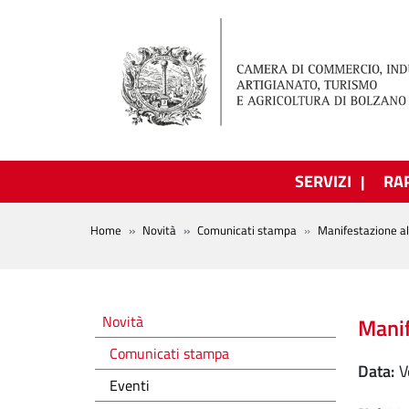
Salta al contenuto principale
SERVIZI
RA
BREADCRUMB
Home
Novità
Comunicati stampa
Manifestazione al
Novità
Novità
Manif
Comunicati stampa
Data
Eventi