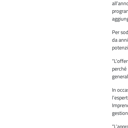
all’anno
program
aggiung
Per sod
da anni
potenzi
“L’offe
perché 
general
In occa
l’esper
Imprend
gestion
“L’appr