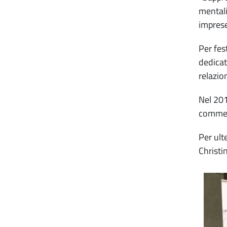
mentali
imprese
Per fes
dedicat
relazio
Nel 201
commerc
Per ult
Christi