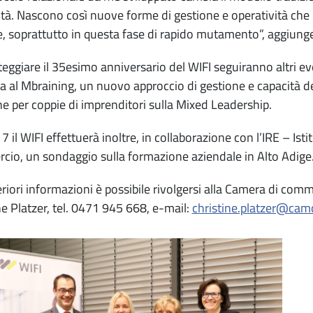
tà. Nascono così nuove forme di gestione e operatività che
, soprattutto in questa fase di rapido mutamento”, aggiung
teggiare il 35esimo anniversario del WIFI seguiranno altri ev
a al Mbraining, un nuovo approccio di gestione e capacità dec
ne per coppie di imprenditori sulla Mixed Leadership.
7 il WIFI effettuerà inoltre, in collaborazione con l’IRE – Is
io, un sondaggio sulla formazione aziendale in Alto Adige. I
eriori informazioni è possibile rivolgersi alla Camera di com
ne Platzer, tel. 0471 945 668, e-mail:
christine.platzer@cam