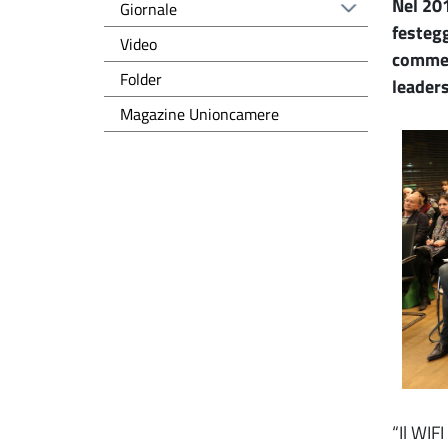
Nel 201
Giornale
festegg
Video
commerc
Folder
leaders
Magazine Unioncamere
“Il WIFI