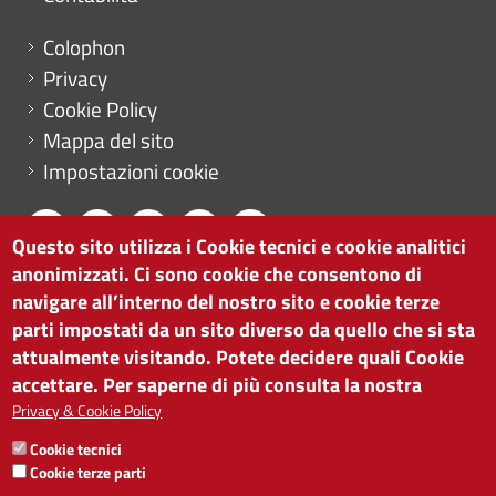
Menu footer
Colophon
Privacy
Cookie Policy
Mappa del sito
Impostazioni cookie
Questo sito utilizza i Cookie tecnici e cookie analitici
anonimizzati. Ci sono cookie che consentono di
CAMERA DI COMMERCIO DI BOLZANO
navigare all’interno del nostro sito e cookie terze
via Alto Adige 60 | I-39100 Bolzano
parti impostati da un sito diverso da quello che si sta
tel. 0471 945 511 |
info@camcom.bz.it
attualmente visitando. Potete decidere quali Cookie
Partita IVA: 00376420212
accettare. Per saperne di più consulta la nostra
ISTITUTO PER LA PROMOZIONE DELLO
Privacy & Cookie Policy
SVILUPPO ECONOMICO
Cookie tecnici
Partita IVA: 01716880214
Cookie terze parti