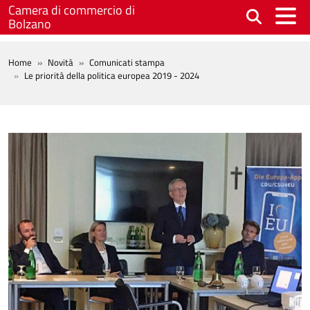
Salta al contenuto principale
Camera di commercio di
Bolzano
BREADCRUMB
Home
Novità
Comunicati stampa
Le priorità della politica europea 2019 - 2024