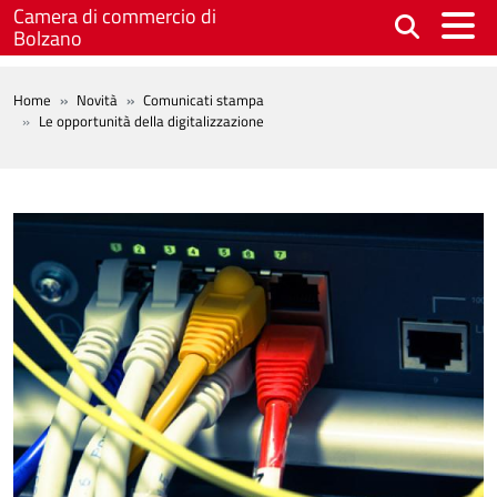
Salta al contenuto principale
Camera di commercio di
Bolzano
BREADCRUMB
Home
Novità
Comunicati stampa
Le opportunità della digitalizzazione