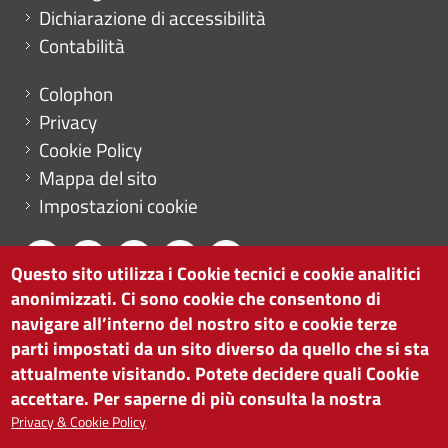
Dichiarazione di accessibilità
Contabilità
Menu footer
Colophon
Privacy
Cookie Policy
Mappa del sito
Impostazioni cookie
Questo sito utilizza i Cookie tecnici e cookie analitici
anonimizzati. Ci sono cookie che consentono di
CAMERA DI COMMERCIO DI BOLZANO
navigare all’interno del nostro sito e cookie terze
via Alto Adige 60 | I-39100 Bolzano
parti impostati da un sito diverso da quello che si sta
tel. 0471 945 511 |
info@camcom.bz.it
attualmente visitando. Potete decidere quali Cookie
Partita IVA: 00376420212
accettare. Per saperne di più consulta la nostra
ISTITUTO PER LA PROMOZIONE DELLO
Privacy & Cookie Policy