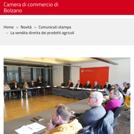
Salta al contenuto principale
Camera di commercio di
Bolzano
BREADCRUMB
Home
Novità
Comunicati stampa
La vendita diretta dei prodotti agricoli