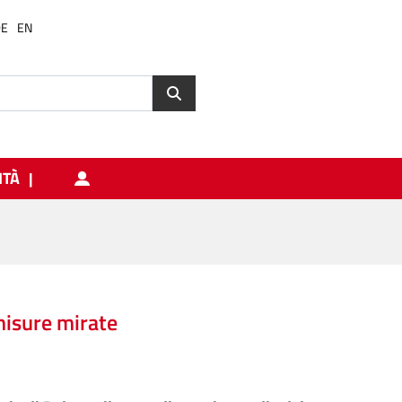
DE
EN
ITÀ
misure mirate