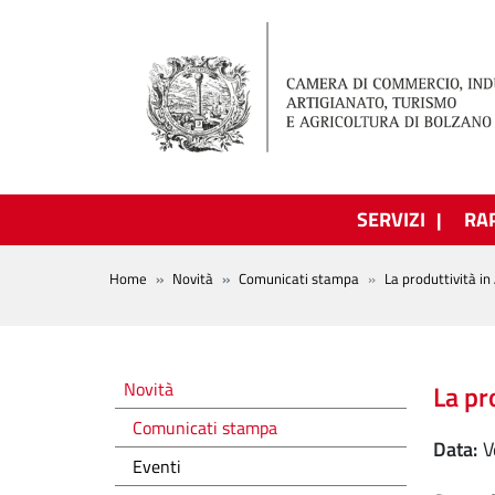
Salta al contenuto principale
SERVIZI
RA
BREADCRUMB
Home
Novità
Comunicati stampa
La produttività i
Novità
Novità
La pr
Comunicati stampa
Data
Eventi