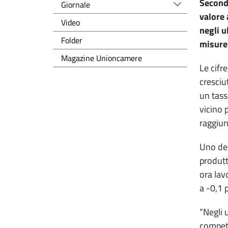
Secondo
Giornale
valore 
Video
negli u
Folder
misure
Magazine Unioncamere
Le cifr
cresciu
un tasso
vicino p
raggiun
Uno dei
produtt
ora lav
a -0,1 
“Negli 
competi