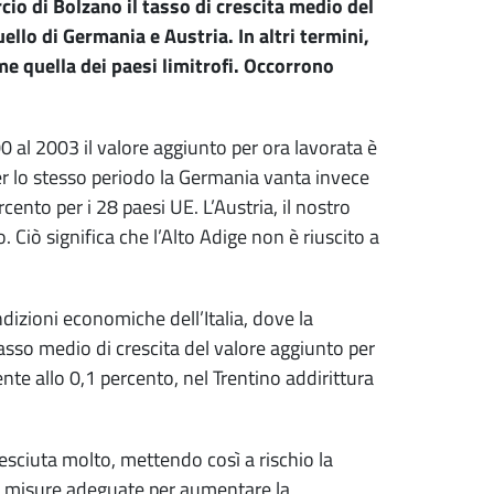
io di Bolzano il tasso di crescita medio del
ello di Germania e Austria. In altri termini,
e quella dei paesi limitrofi.
Occorrono
 al 2003 il valore aggiunto per ora lavorata è
Per lo stesso periodo la Germania vanta invece
rcento per i 28 paesi UE. L’Austria, il nostro
o. Ciò significa che l’Alto Adige non è riuscito a
ndizioni economiche dell’Italia, dove la
tasso medio di crescita del valore aggiunto per
te allo 0,1 percento, nel Trentino addirittura
resciuta molto, mettendo così a rischio la
e misure adeguate per aumentare la