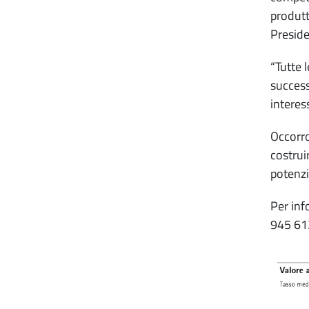
produtti
Preside
“Tutte 
success
interes
Occorro
costrui
potenzi
Per inf
945 61