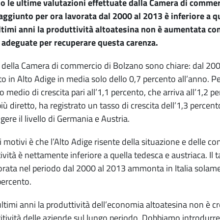
 le ultime valutazioni effettuate dalla Camera di commerc
aggiunto per ora lavorata dal 2000 al 2013 è inferiore a qu
ltimi anni la produttività altoatesina non è aumentata com
 adeguate per recuperare questa carenza.
e della Camera di commercio di Bolzano sono chiare: dal 2000
to in Alto Adige in media solo dello 0,7 percento all’anno. 
 medio di crescita pari all’1,1 percento, che arriva all’1,2 pe
iù diretto, ha registrato un tasso di crescita dell’1,3 percent
gere il livello di Germania e Austria.
 motivi è che l’Alto Adige risente della situazione e delle co
ività è nettamente inferiore a quella tedesca e austriaca. Il 
orata nel periodo dal 2000 al 2013 ammonta in Italia solamen
percento.
ultimi anni la produttività dell’economia altoatesina non è c
tività delle aziende sul lungo periodo. Dobbiamo introdurr