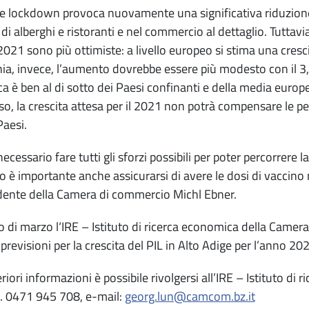
le lockdown provoca nuovamente una significativa riduzione d
 di alberghi e ristoranti e nel commercio al dettaglio. Tuttav
2021 sono più ottimiste: a livello europeo si stima una crescit
a, invece, l’aumento dovrebbe essere più modesto con il 3,4
ca è ben al di sotto dei Paesi confinanti e della media euro
so, la crescita attesa per il 2021 non potrà compensare le p
Paesi.
necessario fare tutti gli sforzi possibili per poter percorrere
lo è importante anche assicurarsi di avere le dosi di vaccino 
idente della Camera di commercio Michl Ebner.
zio di marzo l‘IRE – Istituto di ricerca economica della Came
 previsioni per la crescita del PIL in Alto Adige per l’anno 20
eriori informazioni è possibile rivolgersi all’IRE – Istituto d
l. 0471 945 708, e-mail:
georg.lun@camcom.bz.it