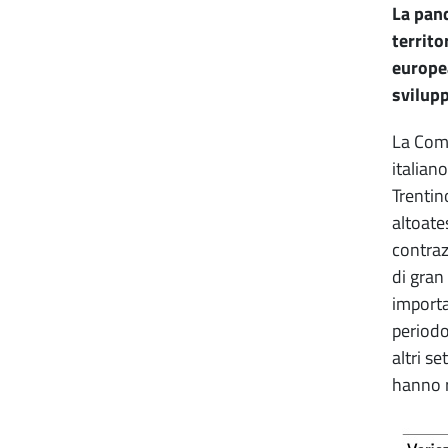
La pand
territo
europe
svilup
La Comm
italiano
Trentin
altoate
contraz
di gran 
importa
periodo
altri s
hanno r