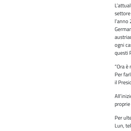
L’attua
settore
l’anno 
Germani
austria
ogni ca
questi 
“Ora è 
Per far
il Pres
All’ini
proprie
Per ult
Lun, te