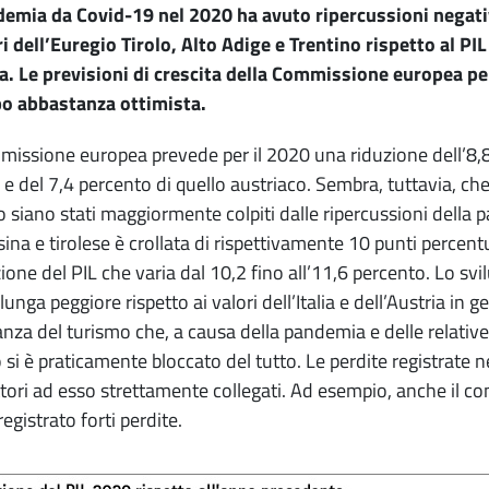
emia da Covid-19 nel 2020 ha avuto ripercussioni negativ
ri dell’Euregio Tirolo, Alto Adige e Trentino rispetto al PIL 
a. Le previsioni di crescita della Commissione europea 
po abbastanza ottimista.
issione europea prevede per il 2020 una riduzione dell’8,8 
 e del 7,4 percento di quello austriaco. Sembra, tuttavia, che i
o siano stati maggiormente colpiti dalle ripercussioni dell
sina e tirolese è crollata di rispettivamente 10 punti percent
ione del PIL che varia dal 10,2 fino all’11,6 percento. Lo s
lunga peggiore rispetto ai valori dell’Italia e dell’Austria in
nza del turismo che, a causa della pandemia e delle relative 
 si è praticamente bloccato del tutto. Le perdite registrate n
ettori ad esso strettamente collegati. Ad esempio, anche il com
egistrato forti perdite.