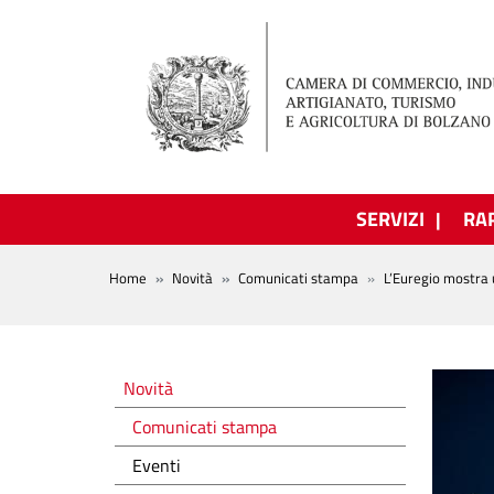
Salta al contenuto principale
SERVIZI
RA
BREADCRUMB
Home
Novità
Comunicati stampa
L’Euregio mostra u
Novità
Novità
Comunicati stampa
Eventi