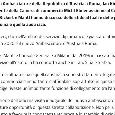
o Ambasciatore della Repubblica d’Austria a Roma, Jan Kick
ente della Camera di commercio Michl Ebner assieme al C
Kickert e Mantl hanno discusso delle sfide attuali e delle 
sina e quella austriaca.
kert, che nell’ambito del servizio diplomatico è già stato att
lio 2020 è il nuovo Ambasciatore d’Austria a Roma.
 Mantl è Console Generale a Milano dal 2019; in passato ha 
vizio all’estero lo ha condotto anche in Iran, Siria e Serbia.
mia altoatesina e quella austriaca sono strettamente legate tr
 commerciale importante e affidabile, soprattutto in questi t
Adige riveste un’importante funzione di collegamento tra l’area
sione dell’odierna visita inaugurale del nuovo ambasciatore 
uture opportunità di questa stretta collaborazione. Non per ul
utto a favorire la conoscenza reciproca e lo scambio di opini