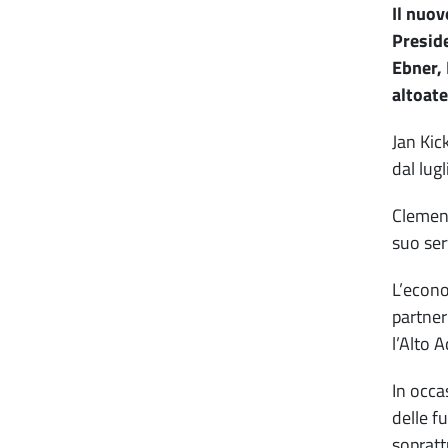
Il nuov
Presid
Ebner, 
altoate
Jan Kic
dal lug
Clemens
suo ser
L’econo
partner
l’Alto 
In occa
delle f
sopratt