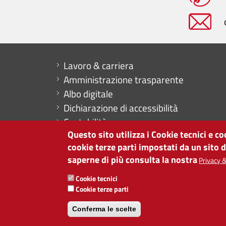
Mini menu di servizio
Lavoro & carriera
Amministrazione trasparente
Albo digitale
Dichiarazione di accessibilità
Contabilità
Questo sito utilizza i Cookie tecnici e c
CAMERA DI COMMERCIO DI BOLZANO
cookie terze parti impostati da un sito 
via Alto Adige 60 | I-39100 Bolzano
saperne di più consulta la nostra
Privacy &
tel. 0471 945 511 |
info@camcom.bz.it
Cookie tecnici
Partita IVA: 00376420212
Cookie terze parti
ISTITUTO PER LA PROMOZIONE DELLO 
Conferma le scelte
Partita IVA: 01716880214