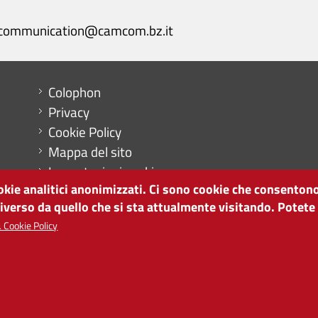
communication@camcom.bz.it
Menu footer
Colophon
Privacy
Cookie Policy
Mappa del sito
Impostazioni cookie
ookie analitici anonimizzati. Ci sono cookie che consentono
diverso da quello che si sta attualmente visitando. Potete
 Cookie Policy
SVILUPPO ECONOMICO