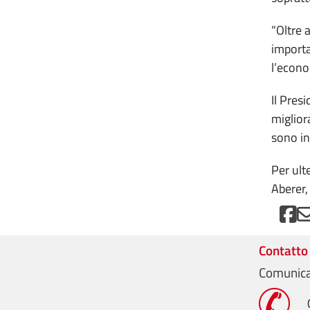
“Oltre 
importa
l’econom
Il Pres
miglior
sono in
Per ult
Aberer,
Contatto
Comunica