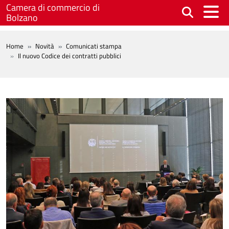
Salta al contenuto principale
Camera di commercio di
Bolzano
BREADCRUMB
Home
Novità
Comunicati stampa
Il nuovo Codice dei contratti pubblici