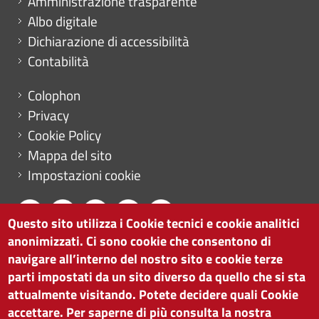
Amministrazione trasparente
Albo digitale
Dichiarazione di accessibilità
Contabilità
Menu footer
Colophon
Privacy
Cookie Policy
Mappa del sito
Impostazioni cookie
Questo sito utilizza i Cookie tecnici e cookie analitici
anonimizzati. Ci sono cookie che consentono di
CAMERA DI COMMERCIO DI BOLZANO
navigare all’interno del nostro sito e cookie terze
via Alto Adige 60 | I-39100 Bolzano
parti impostati da un sito diverso da quello che si sta
tel. 0471 945 511 |
info@camcom.bz.it
attualmente visitando. Potete decidere quali Cookie
Partita IVA: 00376420212
accettare. Per saperne di più consulta la nostra