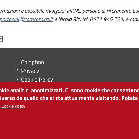
rmazioni è possibile rivolgersi all’IRE, persone di riferimento L
.partacini@camcom.bz.it
e Nicola Riz, tel. 0471 945 721, e-mai
Menu footer
Colophon
Privacy
Cookie Policy
Mappa del sito
ookie analitici anonimizzati. Ci sono cookie che consentono
Impostazioni cookie
diverso da quello che si sta attualmente visitando. Potete
 Cookie Policy