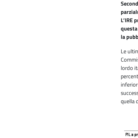
Secondo
parzial
L’IRE p
questa
la pub
Le ulti
Commiss
lordo i
percent
inferior
success
quella d