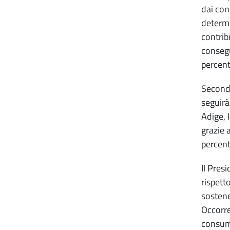
dai con
determi
contrib
consegu
percent
Secondo
seguirà
Adige, 
grazie 
percent
Il Pres
rispetto
sostene
Occorre 
consuma