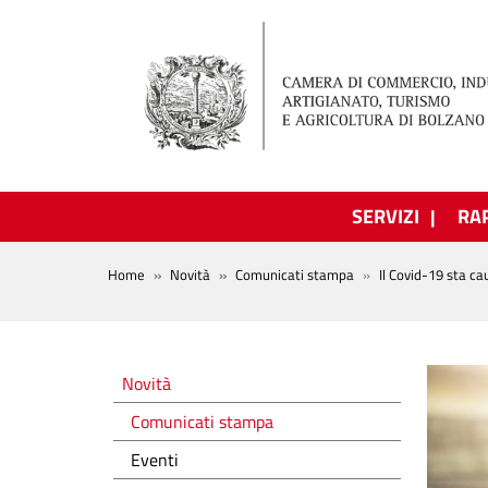
Salta al contenuto principale
SERVIZI
RA
BREADCRUMB
Home
Novità
Comunicati stampa
Il Covid-19 sta c
Novità
Novità
Comunicati stampa
Eventi