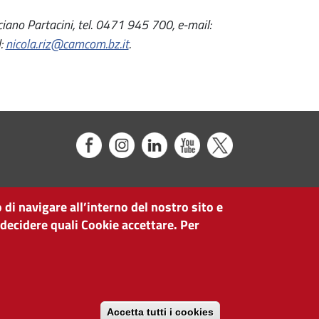
uciano Partacini, tel. 0471 945 700, e-mail:
l:
nicola.riz@camcom.bz.it
.
 di navigare all’interno del nostro sito e
 decidere quali Cookie accettare. Per
Accetta tutti i cookies