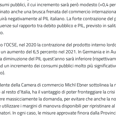
sumi pubblici, il cui incremento sarà però modesto (+0,4 pe
nato anche una brusca frenata del commercio internazionale
uirà negativamente al PIL italiano. La forte contrazione del p
enze sul rapporto tra debito pubblico e PIL, previsto in salit
o.
 l’OCSE, nel 2020 la contrazione del prodotto interno lordo 
 un aumento del 6,5 percento nel 2021. In Germania e in Austr
la diminuzione del PIL quest’anno sarà inferiore (rispettiva
ad un incremento dei consumi pubblici molto più significati
o).
idente della Camera di commercio Michl Ebner sottolinea la nec
 al resto d’Italia, ha il vantaggio di poter fronteggiare la cris
re massicciamente la domanda, per evitare che anche la 
utilizzare i margini di manovra disponibili per ripristinare al
tori. In ogni caso, le misure approvate finora dalla Provinci