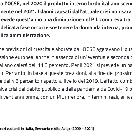
 l’OCSE, nel 2020 il prodotto interno lordo italiano scend
mente nel 2021. I danni causati dall’attuale crisi non sar
revede quest’anno una diminuzione del PIL compresa tra il 
 delicata fase occorre sostenere la domanda interna, pro
blica amministrazione.
me previsioni di crescita elaborate dall’OCSE aggravano il qua
ione europea: anche in assenza di un’eventuale seconda on
taliano calerà dell’11,3 percento. Per il 2021 si prevede un p
o. Pertanto, in base a queste previsioni, alla fine del prossi
e del 4,5 percento rispetto al livello del 2019. L’effetto comb
iva crisi del debito pubblico e della pandemia da Covid-19 po
i vent’anni prima, con un PIL inferiore, in termini reali, ai liv