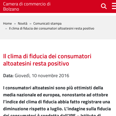
Salta al contenuto principale
Camera di commercio di
Bolzano
BREADCRUMB
Home
Novità
Comunicati stampa
Il clima di fiducia dei consumatori altoatesini resta positivo
Il clima di fiducia dei consumatori
altoatesini resta positivo
Data
giovedì, 10 novembre 2016
I consumatori altoatesini sono più ottimisti della
media nazionale ed europea, nonostante ad ottobre
l’indice del clima di fiducia abbia fatto registrare una
diminuzione rispetto a luglio. L’indagine sulla fiducia
dei consumatori è condotta dall’IRE – Istituto di