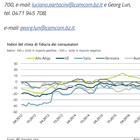
700, e-mail:
luciano.partacini@camcom.bz.it
e Georg Lun,
tel. 0471 945 708,
e-mail:
georg.lun@camcom.bz.it
.