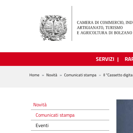
Salta al contenuto principale
SERVIZI
RA
BREADCRUMB
Home
Novità
Comunicati stampa
Il “Cassetto digit
Novità
Novità
Comunicati stampa
Eventi