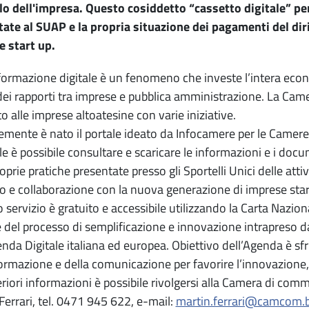
lo dell'impresa. Questo cosiddetto “cassetto digitale” per
ate al SUAP e la propria situazione dei pagamenti del dirit
 start up.
formazione digitale è un fenomeno che investe l’intera econ
dei rapporti tra imprese e pubblica amministrazione. La Cam
o alle imprese altoatesine con varie iniziative.
mente è nato il portale ideato da Infocamere per le Camere
le è possibile consultare e scaricare le informazioni e i docume
roprie pratiche presentate presso gli Sportelli Unici delle att
o e collaborazione con la nuova generazione di imprese star
o servizio è gratuito e accessibile utilizzando la Carta Naziona
e del processo di semplificazione e innovazione intrapreso d
enda Digitale italiana ed europea. Obiettivo dell’Agenda è sfr
formazione e della comunicazione per favorire l’innovazione, 
eriori informazioni è possibile rivolgersi alla Camera di com
Ferrari, tel. 0471 945 622, e-mail:
martin.ferrari@camcom.b