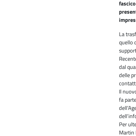
fascico
present
imprese
La tras
quello 
support
Recente
dal qua
delle p
contatt
Il nuov
fa part
dell’Ag
dell’in
Per ult
Martin 