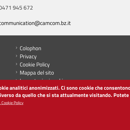
0471 945 672
communication@camcom.bz.it
Menu footer
Colophon
Privacy
Cookie Policy
Mappa del sito
Impostazioni cookie
ookie analitici anonimizzati. Ci sono cookie che consentono
diverso da quello che si sta attualmente visitando. Potete
 Cookie Policy
SVILUPPO ECONOMICO