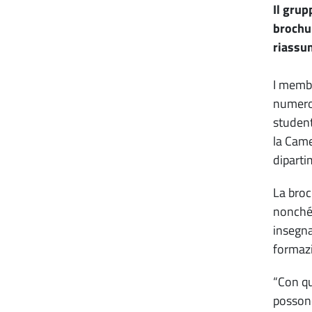
Il grup
brochur
riassum
I membr
numeros
student
la Came
diparti
La broc
nonché 
insegna
formazi
“Con qu
possono