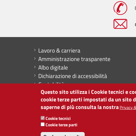
Mini menu di servizio
Lavoro & carriera
Amministrazione trasparente
Albo digitale
Dichiarazione di accessibilità
Contabilità
Questo sito utilizza i Cookie tecnici e c
CAMERA DI COMMERCIO DI BOLZANO
cookie terze parti impostati da un sito 
via Alto Adige 60 | I-39100 Bolzano
saperne di più consulta la nostra
Privacy &
tel. 0471 945 511 |
info@camcom.bz.it
Cookie tecnici
Partita IVA: 00376420212
Cookie terze parti
ISTITUTO PER LA PROMOZIONE DELLO 