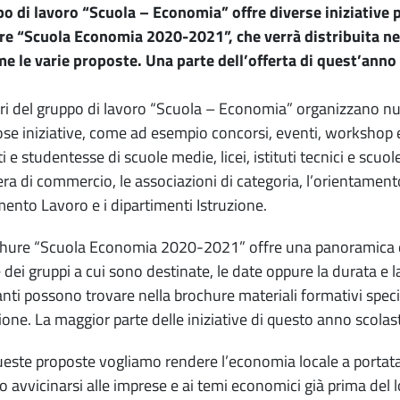
po di lavoro “Scuola – Economia” offre diverse iniziative p
e “Scuola Economia 2020-2021”, che verrà distribuita nell
e le varie proposte. Una parte dell’offerta di quest’anno 
i del gruppo di lavoro “Scuola – Economia” organizzano n
e iniziative, come ad esempio concorsi, eventi, workshop e p
i e studentesse di scuole medie, licei, istituti tecnici e scuo
ra di commercio, le associazioni di categoria, l’orientamento 
mento Lavoro e i dipartimenti Istruzione.
hure “Scuola Economia 2020-2021” offre una panoramica dell
dei gruppi a cui sono destinate, le date oppure la durata e la 
nti possono trovare nella brochure materiali formativi specif
one. La maggior parte delle iniziative di questo anno scolast
este proposte vogliamo rendere l’economia locale a portata
 avvicinarsi alle imprese e ai temi economici già prima del 