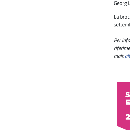
Georg L
La broc
settemb
Per info
riferim
mail:
al