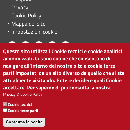
Privacy
Cookie Policy
Mappa del sito
Impostazioni cookie
Questo sito utilizza i Cookie tecnici e cookie analitici
anonimizzati. Ci sono cookie che consentono di
CAMERA DI COMMERCIO DI BOLZANO
navigare all’interno del nostro sito e cookie terze
via Alto Adige 60 | I-39100 Bolzano
parti impostati da un sito diverso da quello che si sta
tel. 0471 945 511 |
info@camcom.bz.it
attualmente visitando. Potete decidere quali Cookie
Partita IVA: 00376420212
accettare. Per saperne di più consulta la nostra
ISTITUTO PER LA PROMOZIONE DELLO
Privacy & Cookie Policy
SVILUPPO ECONOMICO
Cookie tecnici
Partita IVA: 01716880214
Cookie terze parti
Conferma le scelte