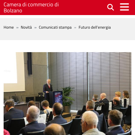
Salta al contenuto principale
Camera di commercio di
Bolzano
BREADCRUMB
Home
Novità
Comunicati stampa
Futuro dell’energia