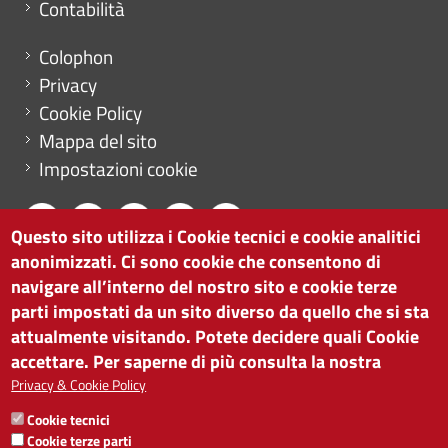
Contabilità
Menu footer
Colophon
Privacy
Cookie Policy
Mappa del sito
Impostazioni cookie
Questo sito utilizza i Cookie tecnici e cookie analitici
anonimizzati. Ci sono cookie che consentono di
CAMERA DI COMMERCIO DI BOLZANO
navigare all’interno del nostro sito e cookie terze
via Alto Adige 60 | I-39100 Bolzano
parti impostati da un sito diverso da quello che si sta
tel. 0471 945 511 |
info@camcom.bz.it
attualmente visitando. Potete decidere quali Cookie
Partita IVA: 00376420212
accettare. Per saperne di più consulta la nostra
ISTITUTO PER LA PROMOZIONE DELLO
Privacy & Cookie Policy
SVILUPPO ECONOMICO
Cookie tecnici
Partita IVA: 01716880214
Cookie terze parti