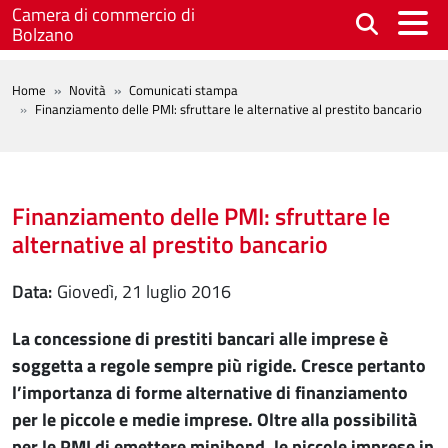
Salta al contenuto principale
Camera di commercio di
Bolzano
BREADCRUMB
Home
Novità
Comunicati stampa
Finanziamento delle PMI: sfruttare le alternative al prestito bancario
Finanziamento delle PMI: sfruttare le
alternative al prestito bancario
Data
giovedì, 21 luglio 2016
La concessione di prestiti bancari alle imprese è
soggetta a regole sempre più rigide. Cresce pertanto
l’importanza di forme alternative di finanziamento
per le piccole e medie imprese. Oltre alla possibilità
per le PMI di emettere minibond, le piccole imprese in