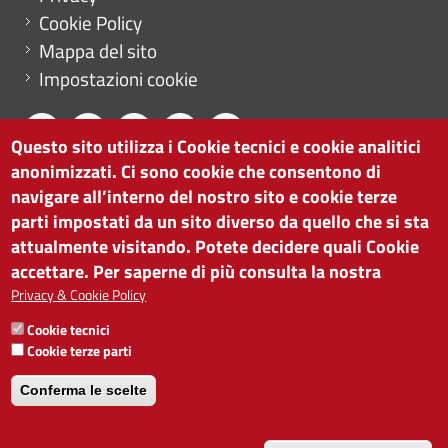
Cookie Policy
Mappa del sito
Impostazioni cookie
Questo sito utilizza i Cookie tecnici e cookie analitici
anonimizzati. Ci sono cookie che consentono di
CAMERA DI COMMERCIO DI BOLZANO
navigare all’interno del nostro sito e cookie terze
via Alto Adige 60 | I-39100 Bolzano
parti impostati da un sito diverso da quello che si sta
tel. 0471 945 511 |
info@camcom.bz.it
attualmente visitando. Potete decidere quali Cookie
Partita IVA: 00376420212
accettare. Per saperne di più consulta la nostra
ISTITUTO PER LA PROMOZIONE DELLO
Privacy & Cookie Policy
SVILUPPO ECONOMICO
Cookie tecnici
Partita IVA: 01716880214
Cookie terze parti
Conferma le scelte