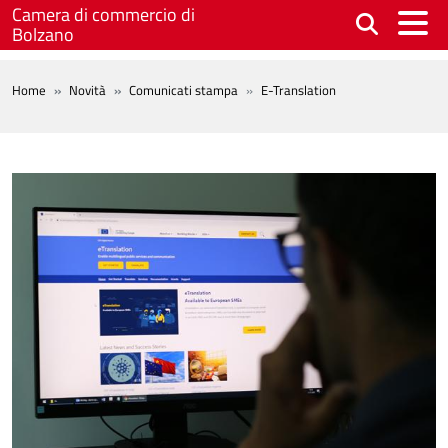
Salta al contenuto principale
Camera di commercio di
Bolzano
BREADCRUMB
Home
Novità
Comunicati stampa
E-Translation