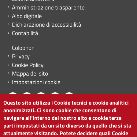
Amministrazione trasparente
Albo digitale
Dichiarazione di accessibilità
Contabilità
Menu footer
Colophon
Privacy
Cookie Policy
Mappa del sito
Impostazioni cookie
Questo sito utilizza i Cookie tecnici e cookie analitici
anonimizzati. Ci sono cookie che consentono di
CAMERA DI COMMERCIO DI BOLZANO
navigare all’interno del nostro sito e cookie terze
via Alto Adige 60 | I-39100 Bolzano
parti impostati da un sito diverso da quello che si sta
tel. 0471 945 511 |
info@camcom.bz.it
attualmente visitando. Potete decidere quali Cookie