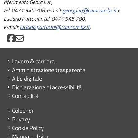
riferimento Georg Lun,
tel. 0471 945 708, e-mail:
georg.lun@camcom.bz.it
e
Luciano Partacini, tel. 0471 945 700,
e-mail:
luciano.partacini@camcom.bz.it
.
Mini menu di servizio
Lavoro & carriera
Amministrazione trasparente
Albo digitale
Dichiarazione di accessibilità
Contabilità
Menu footer
Colophon
Privacy
Cookie Policy
Mappa del sito