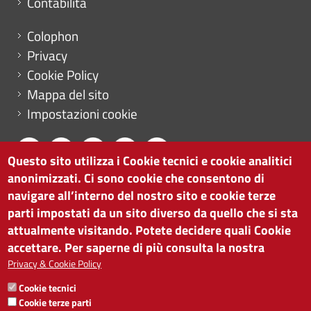
Contabilità
Menu footer
Colophon
Privacy
Cookie Policy
Mappa del sito
Impostazioni cookie
Questo sito utilizza i Cookie tecnici e cookie analitici
anonimizzati. Ci sono cookie che consentono di
CAMERA DI COMMERCIO DI BOLZANO
navigare all’interno del nostro sito e cookie terze
via Alto Adige 60 | I-39100 Bolzano
parti impostati da un sito diverso da quello che si sta
tel. 0471 945 511 |
info@camcom.bz.it
attualmente visitando. Potete decidere quali Cookie
Partita IVA: 00376420212
accettare. Per saperne di più consulta la nostra
ISTITUTO PER LA PROMOZIONE DELLO
Privacy & Cookie Policy
SVILUPPO ECONOMICO
Cookie tecnici
Partita IVA: 01716880214
Cookie terze parti