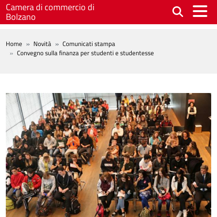
Salta al contenuto principale
Camera di commercio di
Bolzano
BREADCRUMB
Home
Novità
Comunicati stampa
Convegno sulla finanza per studenti e studentesse