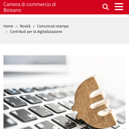
Salta al contenuto principale
Camera di commercio di
Bolzano
BREADCRUMB
Home
Novità
Comunicati stampa
Contributi per la digitalizzazione