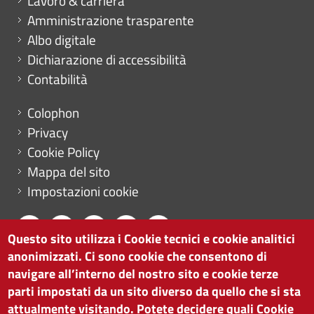
Lavoro & carriera
Amministrazione trasparente
Albo digitale
Dichiarazione di accessibilità
Contabilità
Menu footer
Colophon
Privacy
Cookie Policy
Mappa del sito
Impostazioni cookie
Questo sito utilizza i Cookie tecnici e cookie analitici
anonimizzati. Ci sono cookie che consentono di
CAMERA DI COMMERCIO DI BOLZANO
navigare all’interno del nostro sito e cookie terze
via Alto Adige 60 | I-39100 Bolzano
parti impostati da un sito diverso da quello che si sta
tel. 0471 945 511 |
info@camcom.bz.it
attualmente visitando. Potete decidere quali Cookie