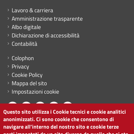
Mini menu di servizio
Lavoro & carriera
Amministrazione trasparente
Albo digitale
Dichiarazione di accessibilità
Contabilità
Menu footer
Colophon
Privacy
Cookie Policy
Mappa del sito
Impostazioni cookie
Questo sito utilizza i Cookie tecnici e cookie analitici
anonimizzati. Ci sono cookie che consentono di
CAMERA DI COMMERCIO DI BOLZANO
navigare all’interno del nostro sito e cookie terze
via Alto Adige 60 | I-39100 Bolzano