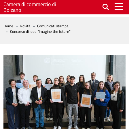
Salta al contenuto principale
Camera di commercio di
Bolzano
BREADCRUMB
Home
Novità
Comunicati stampa
Concorso di idee “Imagine the future”