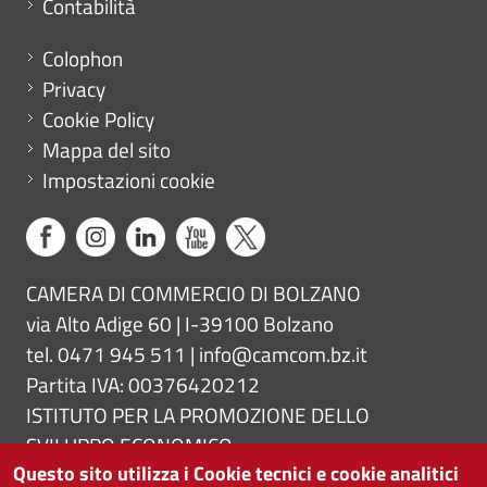
Contabilità
Menu footer
Colophon
Privacy
Cookie Policy
Mappa del sito
Impostazioni cookie
CAMERA DI COMMERCIO DI BOLZANO
via Alto Adige 60 | I-39100 Bolzano
tel. 0471 945 511 |
info@camcom.bz.it
Partita IVA: 00376420212
ISTITUTO PER LA PROMOZIONE DELLO
SVILUPPO ECONOMICO
Questo sito utilizza i Cookie tecnici e cookie analitici
Partita IVA: 01716880214