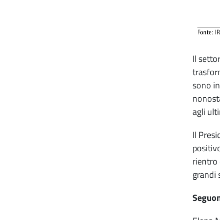
Il sett
trasfor
sono in
nonosta
agli ul
Il Pres
positiv
rientro
grandi 
Seguono