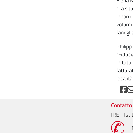
Elena M
“La sit
innanzi
volumi 
famigli
Philipp
“Fiduci
in tutt
fattura
localit
Contatto
IRE - Ist