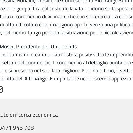
essina Bonaldi, Presidente Confesercenti Alto Adige Südtir
uazione geopolitica e il costo della vita incidono sulla spesa
tutto il commercio di vicinato, che è in sofferenza. La chiusu
di affari di coloro che rimangono aperti. Senza una politica d
e, nel medio-lungo periodo la situazione per le piccole azien
 Moser, Presidente dell’Unione hds
a e ottimismo creano un’atmosfera positiva tra le imprenditr
i i settori del commercio. Il commercio al dettaglio punta ora 
to e si presenta nel suo lato migliore. Non da ultimo, il setto
à e città dell’Alto Adige. È importante riconoscere e apprezza
ituto di ricerca economica
0471 945 708