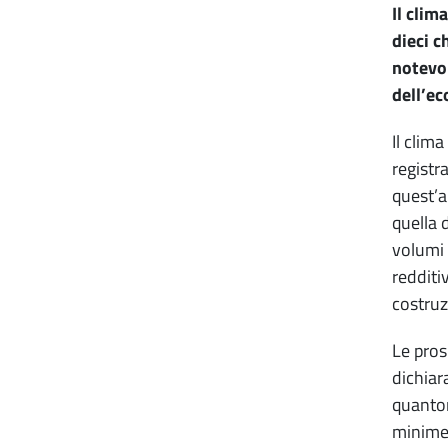
Il clim
dieci 
notevol
dell’ec
Il clima
registr
quest’a
quella 
volumi 
redditi
costruz
Le pros
dichiar
quantom
minimer