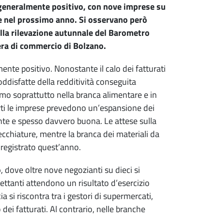
e generalmente positivo, con nove imprese su
e nel prossimo anno. Si osservano però
alla rilevazione autunnale del Barometro
era di commercio di Bolzano.
te positivo. Nonostante il calo dei fatturati
oddisfatte della redditività conseguita
smo soprattutto nella branca alimentare e in
arti le imprese prevedono un’espansione dei
nte e spesso davvero buona. Le attese sulla
ecchiature, mentre la branca dei materiali da
 registrato quest’anno.
o
, dove oltre nove negozianti su dieci si
rettanti attendono un risultato d’esercizio
 si riscontra tra i gestori di supermercati,
i fatturati. Al contrario, nelle branche