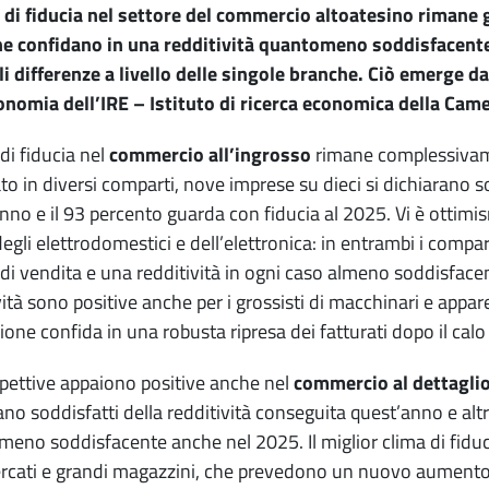
a di fiducia nel settore del commercio altoatesino riman
che confidano in una redditività quantomeno soddisfacent
i differenze a livello delle singole branche. Ciò emerge d
onomia dell’IRE – Istituto di ricerca economica della Cam
 di fiducia nel
commercio all’ingrosso
rimane complessivamen
ato in diversi comparti, nove imprese su dieci si dichiarano s
nno e il 93 percento guarda con fiducia al 2025. Vi è ottimi
degli elettrodomestici e dell’elettronica: in entrambi i comp
di vendita e una redditività in ogni caso almeno soddisface
vità sono positive anche per i grossisti di macchinari e appar
ione confida in una robusta ripresa dei fatturati dopo il calo
pettive appaiono positive anche nel
commercio al dettagli
ano soddisfatti della redditività conseguita quest’anno e alt
eno soddisfacente anche nel 2025. Il miglior clima di fiducia
cati e grandi magazzini, che prevedono un nuovo aumento de