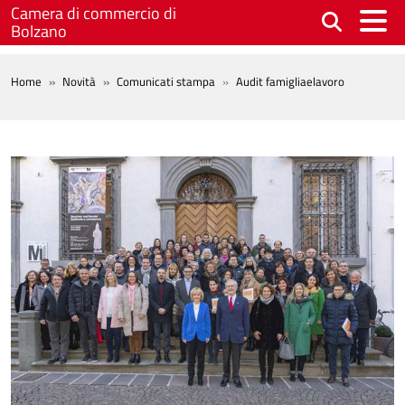
Salta al contenuto principale
Camera di commercio di
Bolzano
BREADCRUMB
Home
Novità
Comunicati stampa
Audit famigliaelavoro