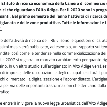
 Istituto di ricerca economica della Camera di commercio 
ci che riguardano l’Alto Adige. Per il 2020 sono in prog
santi. Nel primo semestre dell’anno l’attività di ricerca de
tigianato e delle zone produttive. Tutte le informazioni e
E.
ro dell’attività di ricerca dell’IRE vi sono le questioni di ca
ssimi mesi verrà pubblicato, ad esempio, un rapporto sul tema
endite, così come le tendenze nella commercializzazione dei vi
del 2007 si registra un marcato cambiamento per quanto rigua
sino. In un altro studio sull’artigianato in Alto Adige verrà e
di imprese, delle occupazioni e degli occupati e si farà il pun
chi di mercato, la digitalizzazione e l’apprendistato. L’artigi
sia per via delle importanti trasformazioni che derivano dall
afico.
te entrerà in vigore la nuova legge urbanistica dell’Alto Adige