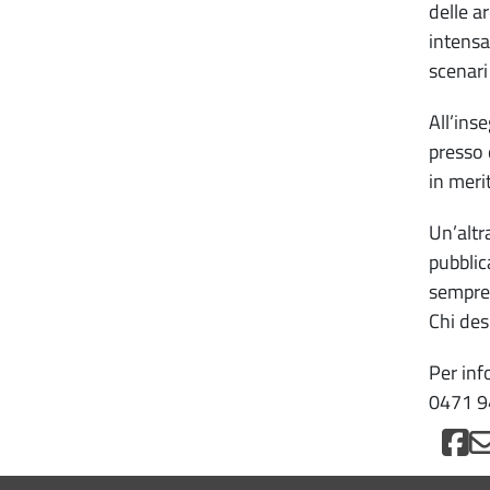
delle a
intensa
scenari
All’ins
presso 
in meri
Un’altra
pubblic
sempre 
Chi des
Per inf
0471 9