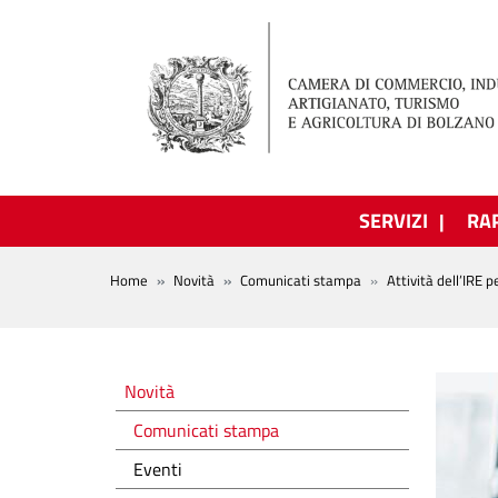
Salta al contenuto principale
SERVIZI
RA
BREADCRUMB
Home
Novità
Comunicati stampa
Attività dell’IRE p
Novità
Novità
Comunicati stampa
Eventi