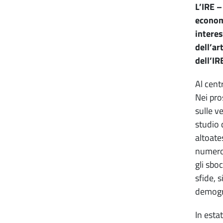
L’IRE –
economi
interes
dell’ar
dell’IR
Al cent
Nei pro
sulle v
studio 
altoate
numero 
gli sboc
sfide, 
demogr
In esta