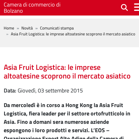
Salta al contenuto principale
Camera di commercio di
Bolzano
BREADCRUMB
Home
Novità
Comunicati stampa
Asia Fruit Logistica: le imprese altoatesine scoprono il mercato asiatico
Asia Fruit Logistica: le imprese
altoatesine scoprono il mercato asiatico
Data
giovedì, 03 settembre 2015
Da mercoledì è in corso a Hong Kong la Asia Fruit
Logistica, fiera leader per il settore ortofrutticolo in
Asia. Fino a domani sera numerose aziende
espongono i loro prodotti e servizi. L’EOS –
Organizzazione Export Alto Adige della Camera di