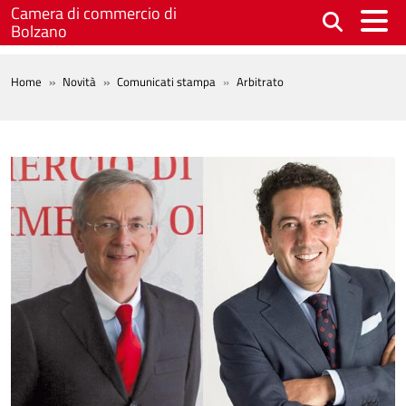
Salta al contenuto principale
Camera di commercio di
Bolzano
BREADCRUMB
Home
Novità
Comunicati stampa
Arbitrato