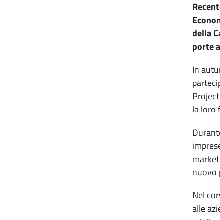
Recente
Economi
della C
porte a
In autu
parteci
Project
la loro 
Durante
imprese
marketi
nuovo 
Nel cor
alle az