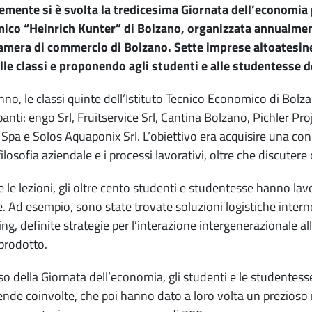
mente si è svolta la tredicesima Giornata dell’economia pe
co “Heinrich Kunter” di Bolzano, organizzata annualmente
amera di commercio di Bolzano. Sette imprese altoatesine 
lle classi e proponendo agli studenti e alle studentesse del
nno, le classi quinte dell’Istituto Tecnico Economico di Bolz
panti: engo Srl, Fruitservice Srl, Cantina Bolzano, Pichler Pr
 Spa e Solos Aquaponix Srl. L’obiettivo era acquisire una c
filosofia aziendale e i processi lavorativi, oltre che discutere 
 le lezioni, gli oltre cento studenti e studentesse hanno lavo
. Ad esempio, sono state trovate soluzioni logistiche intern
ng, definite strategie per l’interazione intergenerazionale al
prodotto.
so della Giornata dell’economia, gli studenti e le studentes
iende coinvolte, che poi hanno dato a loro volta un prezioso 