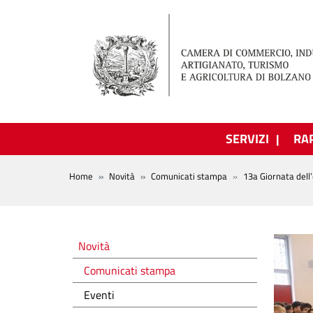
Salta al contenuto principale
SERVIZI
RA
BREADCRUMB
Home
Novità
Comunicati stampa
13a Giornata dell
Novità
Novità
Comunicati stampa
Eventi