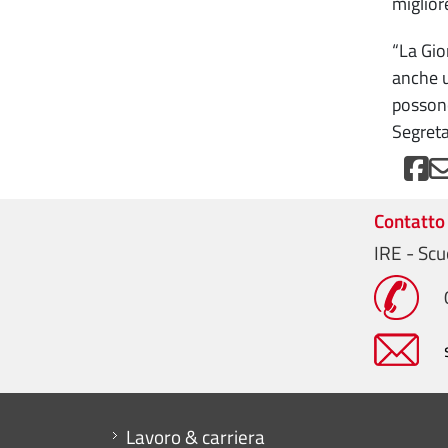
miglior
“La Gio
anche u
possono
Segreta
Contatto
IRE - Sc
Mini menu di servizio
Lavoro & carriera