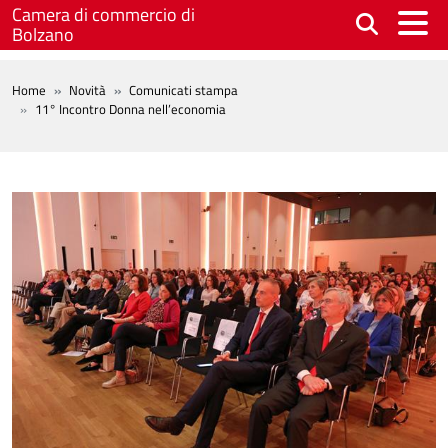
Salta al contenuto principale
Camera di commercio di
Bolzano
BREADCRUMB
Home
Novità
Comunicati stampa
11° Incontro Donna nell’economia