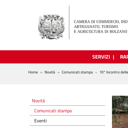
Salta al contenuto principale
SERVIZI
RA
BREADCRUMB
Home
Novità
Comunicati stampa
10° Incontro dell
Novità
Novità
Comunicati stampa
Eventi