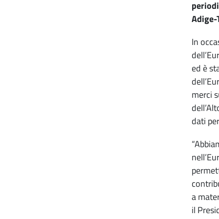
periodi
Adige-T
In occa
dell’Eu
ed è st
dell’Eu
merci s
dell’Al
dati pe
“Abbiam
nell’Eur
permett
contrib
a materi
il Pres