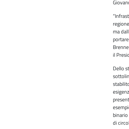
Giovann
“Infras
regione
ma dall
portare 
Brenner
il Pres
Dello s
sottoli
stabili
esigenz
present
esempio
binario
di circo