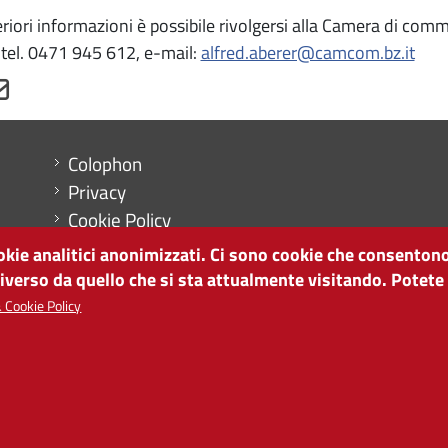
eriori informazioni è possibile rivolgersi alla Camera di com
 tel. 0471 945 612, e-mail:
alfred.aberer@camcom.bz.it
Menu footer
Colophon
Privacy
Cookie Policy
Mappa del sito
ookie analitici anonimizzati. Ci sono cookie che consentono
Impostazioni cookie
diverso da quello che si sta attualmente visitando. Potete
 Cookie Policy
SVILUPPO ECONOMICO