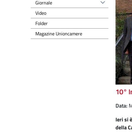
Giornale
Video
Folder
Magazine Unioncamere
10° I
Data
Ieri si
della C