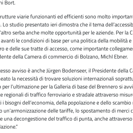
i Bort.
trutture viarie funzionanti ed efficienti sono molto importan
. Lo studio presentato ieri dimostra che il tema dell’accessib
’altro serba anche molte opportunità per le aziende. Per l
avanti le condizioni di base per una politica della mobilità e 
o e delle sue tratte di accesso, come importante collegamento
idente della Camera di commercio di Bolzano, Michl Ebner.
tesso avviso è anche Jürgen Bodenseer, il Presidente della 
neato la necessità di trovare soluzioni internazionali soprattu
to per l’ultimazione per la Galleria di base del Brennero si av
e regionali di traffico ferroviario e stradale attraverso mi
i i bisogni dell’economia, della popolazione e dello scambi
 un’armonizzazione delle tariffe, lo spostamento di merci
 e una decongestione del traffico di punta, anche attraver
lazione.”