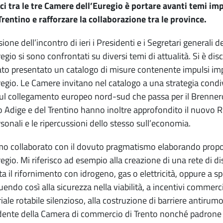
ci tra le tre Camere dell’Euregio è portare avanti temi imp
rentino e rafforzare la collaborazione tra le province.
sione dell’incontro di ieri i Presidenti e i Segretari general
regio si sono confrontati su diversi temi di attualità. Si è d
ato presentato un catalogo di misure contenente impulsi impor
regio. Le Camere invitano nel catalogo a una strategia condiv
ul collegamento europeo nord-sud che passa per il Brennero.
to Adige e del Trentino hanno inoltre approfondito il nuovo
rsonali e le ripercussioni dello stesso sull’economia.
o collaborato con il dovuto pragmatismo elaborando propost
egio. Mi riferisco ad esempio alla creazione di una rete di dis
a il rifornimento con idrogeno, gas o elettricità, oppure a sp
uendo così alla sicurezza nella viabilità, a incentivi commerci
ale rotabile silenzioso, alla costruzione di barriere antirumor
idente della Camera di commercio di Trento nonché padrone d