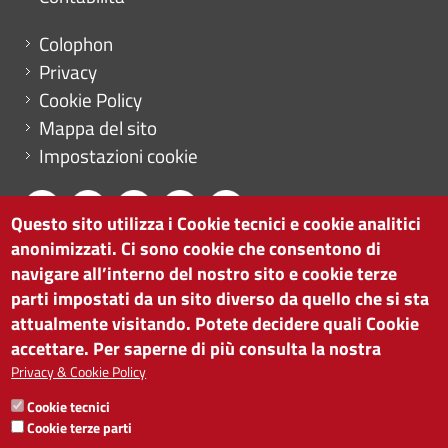
Menu footer
Colophon
Privacy
Cookie Policy
Mappa del sito
Impostazioni cookie
Questo sito utilizza i Cookie tecnici e cookie analitici
anonimizzati. Ci sono cookie che consentono di
CAMERA DI COMMERCIO DI BOLZANO
navigare all’interno del nostro sito e cookie terze
via Alto Adige 60 | I-39100 Bolzano
parti impostati da un sito diverso da quello che si sta
tel. 0471 945 511 |
info@camcom.bz.it
attualmente visitando. Potete decidere quali Cookie
Partita IVA: 00376420212
accettare. Per saperne di più consulta la nostra
ISTITUTO PER LA PROMOZIONE DELLO
Privacy & Cookie Policy
SVILUPPO ECONOMICO
Cookie tecnici
Partita IVA: 01716880214
Cookie terze parti