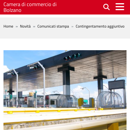
Salta al contenuto principale
Camera di commercio di
Bolzano
BREADCRUMB
Home
Novità
Comunicati stampa
Contingentamento aggiuntivo