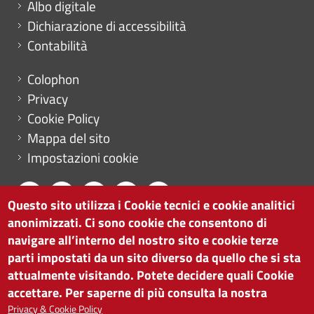
Albo digitale
Dichiarazione di accessibilità
Contabilità
Menu footer
Colophon
Privacy
Cookie Policy
Mappa del sito
Impostazioni cookie
Questo sito utilizza i Cookie tecnici e cookie analitici
anonimizzati. Ci sono cookie che consentono di
CAMERA DI COMMERCIO DI BOLZANO
navigare all’interno del nostro sito e cookie terze
via Alto Adige 60 | I-39100 Bolzano
parti impostati da un sito diverso da quello che si sta
tel. 0471 945 511 |
info@camcom.bz.it
attualmente visitando. Potete decidere quali Cookie
Partita IVA: 00376420212
accettare. Per saperne di più consulta la nostra
ISTITUTO PER LA PROMOZIONE DELLO
Privacy & Cookie Policy