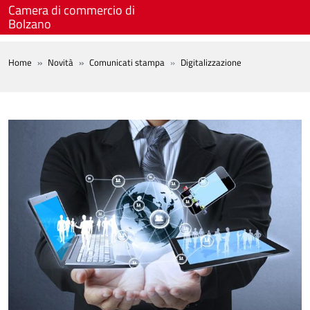
Salta al contenuto principale
Camera di commercio di
Bolzano
BREADCRUMB
Home
Novità
Comunicati stampa
Digitalizzazione