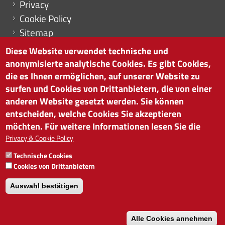
Privacy
Cookie Policy
Sitemap
Cookie-Einstellungen
Diese Website verwendet technische und
anonymisierte analytische Cookies. Es gibt Cookies,
die es Ihnen ermöglichen, auf unserer Website zu
surfen und Cookies von Drittanbietern, die von einer
HANDELSKAMMER BOZEN
anderen Website gesetzt werden. Sie können
Südtiroler Straße 60 | I-39100 Bozen
entscheiden, welche Cookies Sie akzeptieren
Tel. 0471 945 511 |
info@handelskammer.bz.it
möchten. Für weitere Informationen lesen Sie die
Privacy & Cookie Policy
MwSt.-Nr.: 00376420212
INSTITUT FÜR WIRTSCHAFTSFÖRDERUNG
Technische Cookies
MwSt.-Nr.: 01716880214
Cookies von Drittanbietern
Auswahl bestätigen
Alle Cookies annehmen