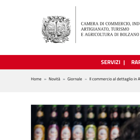
Salta al contenuto principale
SERVIZI
RA
BREADCRUMB
Home
Novità
Giornale
Il commercio al dettaglio in 