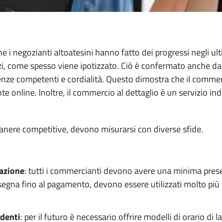
 che i negozianti altoatesini hanno fatto dei progressi negli u
i, come spesso viene ipotizzato. Ciò è confermato anche dall
enze competenti e cordialità. Questo dimostra che il commerc
 online. Inoltre, il commercio al dettaglio è un servizio ind
manere competitive, devono misurarsi con diverse sfide.
zazione
: tutti i commercianti devono avere una minima presen
onsegna fino al pagamento, devono essere utilizzati molto pi
ndenti
: per il futuro è necessario offrire modelli di orario di 