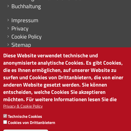
Buchhaltung
Menu footer
Impressum
Privacy
Cookie Policy
Sitemap
Cookie-Einstellungen
Diese Website verwendet technische und
anonymisierte analytische Cookies. Es gibt Cookies,
die es Ihnen ermöglichen, auf unserer Website zu
surfen und Cookies von Drittanbietern, die von einer
HANDELSKAMMER BOZEN
anderen Website gesetzt werden. Sie können
Südtiroler Straße 60 | I-39100 Bozen
entscheiden, welche Cookies Sie akzeptieren
Tel. 0471 945 511 |
info@handelskammer.bz.it
möchten. Für weitere Informationen lesen Sie die
Privacy & Cookie Policy
MwSt.-Nr.: 00376420212
INSTITUT FÜR WIRTSCHAFTSFÖRDERUNG
Technische Cookies
MwSt.-Nr.: 01716880214
Cookies von Drittanbietern