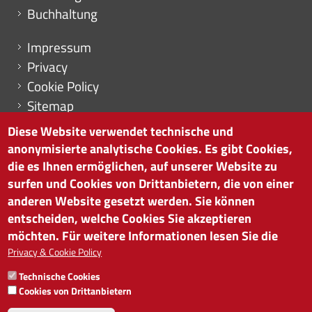
Buchhaltung
Menu footer
Impressum
Privacy
Cookie Policy
Sitemap
Cookie-Einstellungen
Diese Website verwendet technische und
anonymisierte analytische Cookies. Es gibt Cookies,
die es Ihnen ermöglichen, auf unserer Website zu
surfen und Cookies von Drittanbietern, die von einer
HANDELSKAMMER BOZEN
anderen Website gesetzt werden. Sie können
Südtiroler Straße 60 | I-39100 Bozen
entscheiden, welche Cookies Sie akzeptieren
Tel. 0471 945 511 |
info@handelskammer.bz.it
möchten. Für weitere Informationen lesen Sie die
Privacy & Cookie Policy
MwSt.-Nr.: 00376420212
INSTITUT FÜR WIRTSCHAFTSFÖRDERUNG
Technische Cookies
MwSt.-Nr.: 01716880214
Cookies von Drittanbietern