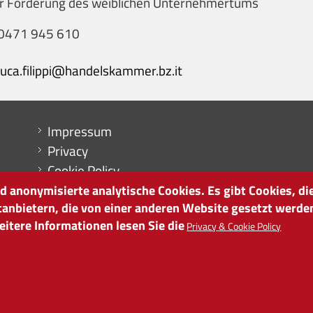
ur Förderung des weiblichen Unternehmertums
0471 945 610
luca.filippi@handelskammer.bz.it
Menu footer
Impressum
Privacy
Cookie Policy
Sitemap
 anonymisierte analytische Cookies. Es gibt Cookies, die
tanbietern, die von einer anderen Website gesetzt werde
Cookie-Einstellungen
itere Informationen lesen Sie die
Privacy & Cookie Policy
it