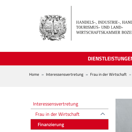
Skip to main content
DIENSTLEISTUNGE
BREADCRUMB
Home
Interessensvertretung
Frau in der Wirtschaft
Rappresentanza degli interess
Interessensvertretung
Frau in der Wirtschaft
Finanzierung