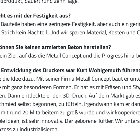
dprodukt, dauert rund zehn Tage.
ht es mit der Festigkeit aus?
Bauteile haben eine geringere Festigkeit, aber auch ein ge
Strich kein Nachteil. Und wir sparen Material, Kosten und 
önnen Sie keinen armierten Beton herstellen?
 ein Ziel, auf das die Metall Concept und die Progress hinar
r Entwicklung des Druckers war Kurt Wohlgemuth führend 
e die Idee dazu. Mit seiner Firma Metall Concept baut er u
 mit ganz besonderen Formen. Er hat es mit Fräsen und St
en. Dann entdeckte er den 3D-Druck. Auf dem Markt gab es 
hmied selbst begonnen, zu tüfteln. Irgendwann kam er dan
 mit rund 20 Mitarbeitern zu groß wurde und wir kooperiere
ele Ideen, ist sehr innovativ. Der geborene Tüftler. Wir unt
zess zu industrialisieren.