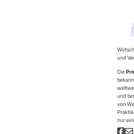
Wirtsch
und Ver
Die
Pro
bekannt
weltwei
und bes
von Wer
Praktik
nur ein