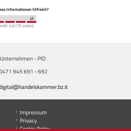
se Informationen hilfreich?
nitt:
4.6
(
10
votes)
s Unternehmen - PID
0471 945 691 - 692
digital@handelskammer.bz.it
Menu footer
Impressum
Privacy
Cookie Policy