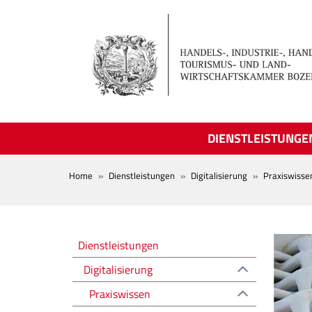
Skip to main content
DIENSTLEISTUNGE
BREADCRUMB
Home
Dienstleistungen
Digitalisierung
Praxiswisse
Digitalizzazione
Dienstleistungen
Digitalisierung
Praxiswissen