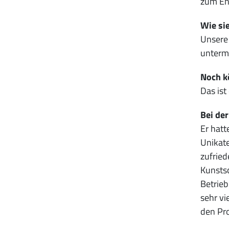
zum En
Wie sie
Unsere 
unterm 
Noch k
Das ist
Bei de
Er hatt
Unikate
zufried
Kunstsc
Betrieb
sehr vi
den Pro