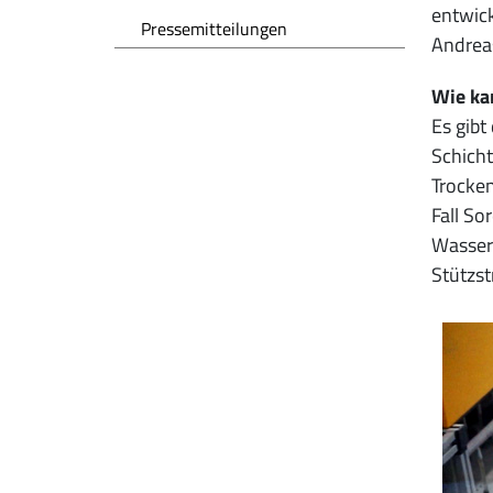
entwick
Pressemitteilungen
Andreas
Wie kan
Es gibt
Schicht
Trocken
Fall So
Wasserz
Stützst