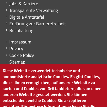
Mini menu di servizio
Jobs & Karriere
Transparente Verwaltung
Digitale Amtstafel
Erklärung zur Barrierefreiheit
Buchhaltung
Menu footer
Impressum
Privacy
Cookie Policy
Sitemap
Cookie-Einstellungen
Diese Website verwendet technische und
anonymisierte analytische Cookies. Es gibt Cookies,
die es Ihnen ermöglichen, auf unserer Website zu
surfen und Cookies von Drittanbietern, die von einer
HANDELSKAMMER BOZEN
anderen Website gesetzt werden. Sie können
Südtiroler Straße 60 | I-39100 Bozen
entscheiden, welche Cookies Sie akzeptieren
Tel. 0471 945 511 |
info@handelskammer.bz.it
möchten. Für weitere Informationen lesen Sie die