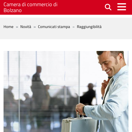
Salta al contenuto principale
Camera di commercio di
Bolzano
BREADCRUMB
Home
Novità
Comunicati stampa
Raggiungibilità