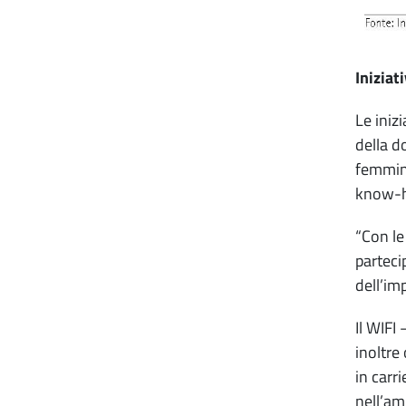
Iniziat
Le iniz
della d
femmini
know-ho
“Con le
parteci
dell’im
Il WIFI
inoltre
in carr
nell’am