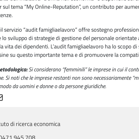
 sul tema “My Online-Reputation”, un contributo per aumentar
enze.
, il servizio “audit famigliaelavoro” offre sostegno professi
e lo sviluppo di strategie di gestione del personale orientate a
lla vita dei dipendenti. L’audit famigliaelavoro ha lo scopo di
sine su questo importante tema e di promuovere la compatibili
todologica:
Si considerano “femminili” le imprese in cui il cont
e. Si noti che le imprese restanti non sono necessariamente “mas
modo da uomini e donne o da persone giuridiche.
ituto di ricerca economica
0471 945 708