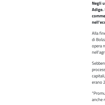
Negli u
Adige. 
commerc
nell’e
Alla fi
di Bolz
opera n
nell’ag
Sebbene
process
capital
erano 2
“Promuo
anche r