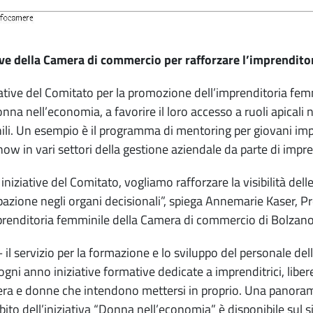
ive della Camera di commercio per rafforzare l’imprendito
iative del Comitato per la promozione dell’imprenditoria fem
onna nell’economia, a favorire il loro accesso a ruoli apicali
li. Un esempio è il programma di mentoring per giovani impr
w in vari settori della gestione aziendale da parte di impren
 iniziative del Comitato, vogliamo rafforzare la visibilità d
pazione negli organi decisionali”, spiega Annemarie Kaser, 
prenditoria femminile della Camera di commercio di Bolzano
 – il servizio per la formazione e lo sviluppo del personale 
 ogni anno iniziative formative dedicate a imprenditrici, lib
iera e donne che intendono mettersi in proprio. Una panorami
bito dell’iniziativa “Donna nell’economia” è disponibile sul s