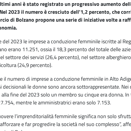
ltimi anni è stato registrato un progressivo aumento del
Nel 2023 il numero è cresciuto dell’1,2 percento, che cor
io di Bolzano propone una serie di iniziative volte a raff
conomia.
ne del 2023 le imprese a conduzione femminile iscritte al R
ano erano 11.251, ossia il 18,3 percento del totale delle azi
el settore dei servizi (26,4 percento), nel settore alberghiero
ricoltura (24,9 percento).
 il numero di imprese a conduzione femminile in Alto Adige 
i decisionali le donne sono ancora sottorappresentate. Nei c
i, alla fine del 2023 solo un membro su cinque era donna. In t
7.754, mentre le amministratrici erano solo 7.153.
vere l’imprenditorialità femminile significa non solo sfrutt
afforzare e far progredire la società nel suo complesso”, af