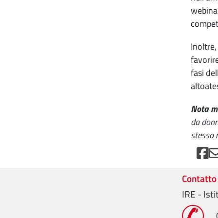
webinar
compet
Inoltre
favorir
fasi de
altoate
Nota me
da donn
stesso 
Contatto
IRE - Ist