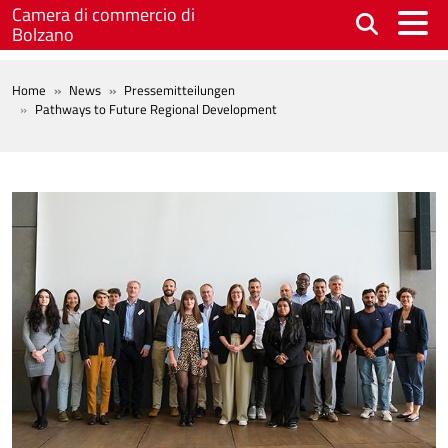
Skip to main content
Camera di commercio di
Bolzano
BREADCRUMB
Home
News
Pressemitteilungen
Pathways to Future Regional Development