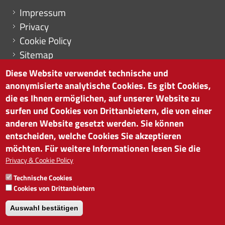
Menu footer
Impressum
Privacy
Cookie Policy
Sitemap
Cookie-Einstellungen
Diese Website verwendet technische und
anonymisierte analytische Cookies. Es gibt Cookies,
die es Ihnen ermöglichen, auf unserer Website zu
surfen und Cookies von Drittanbietern, die von einer
HANDELSKAMMER BOZEN
anderen Website gesetzt werden. Sie können
Südtiroler Straße 60 | I-39100 Bozen
entscheiden, welche Cookies Sie akzeptieren
Tel. 0471 945 511 |
info@handelskammer.bz.it
möchten. Für weitere Informationen lesen Sie die
Privacy & Cookie Policy
MwSt.-Nr.: 00376420212
INSTITUT FÜR WIRTSCHAFTSFÖRDERUNG
Technische Cookies
MwSt.-Nr.: 01716880214
Cookies von Drittanbietern
Auswahl bestätigen