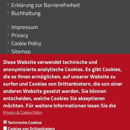
Erklärung zur Barrierefreiheit
Buchhaltung
Menu footer
Impressum
Privacy
Cookie Policy
Sitemap
Cookie-Einstellungen
Diese Website verwendet technische und
anonymisierte analytische Cookies. Es gibt Cookies,
die es Ihnen ermöglichen, auf unserer Website zu
surfen und Cookies von Drittanbietern, die von einer
HANDELSKAMMER BOZEN
anderen Website gesetzt werden. Sie können
Südtiroler Straße 60 | I-39100 Bozen
entscheiden, welche Cookies Sie akzeptieren
Tel. 0471 945 511 |
info@handelskammer.bz.it
möchten. Für weitere Informationen lesen Sie die
MwSt.-Nr.: 00376420212
Privacy & Cookie Policy
INSTITUT FÜR WIRTSCHAFTSFÖRDERUNG
Technische Cookies
MwSt.-Nr.: 01716880214
Cookies von Drittanbietern