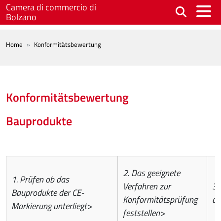
Skip to main content
Camera di commercio di
Bolzano
BREADCRUMB
Home
Konformitätsbewertung
Konformitätsbewertung
Bauprodukte
2. Das geeignete
1. Prüfen ob das
Verfahren zur
3.
Bauprodukte der CE-
Konformitätsprüfung
du
Markierung unterliegt>
feststellen>