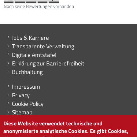
Noch keine Bewertungen vorhanden
Mini menu di servizio
Jobs & Karriere
Transparente Verwaltung
Digitale Amtstafel
Erklärung zur Barrierefreiheit
Buchhaltung
Menu footer
Impressum
Privacy
Cookie Policy
Sitemap
Cookie-Einstellungen
Diese Website verwendet technische und
anonymisierte analytische Cookies. Es gibt Cookies,