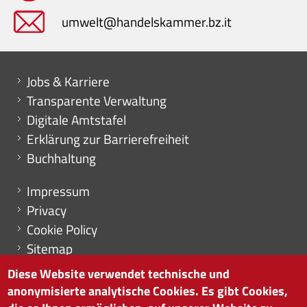
umwelt@handelskammer.bz.it
Mini menu di servizio
Jobs & Karriere
Transparente Verwaltung
Digitale Amtstafel
Erklärung zur Barrierefreiheit
Buchhaltung
Menu footer
Impressum
Privacy
Cookie Policy
Sitemap
Cookie-Einstellungen
Diese Website verwendet technische und
anonymisierte analytische Cookies. Es gibt Cookies,